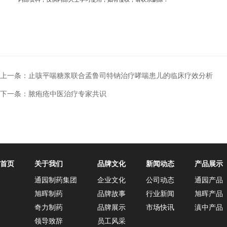
上一条：
止咳平喘糖浆联合孟鲁司特钠治疗哮喘患儿的临床疗效分析
下一条：
脓疱疮中医治疗专家共识
首页
关于我们
品牌文化
新闻动态
产品展示
通园制药集团
企业文化
公司动态
通园产品
旭晖制药
品牌故事
行业新闻
旭晖产品
奇力制药
品牌展示
市场快讯
滇中产品
领导致辞
员工风采